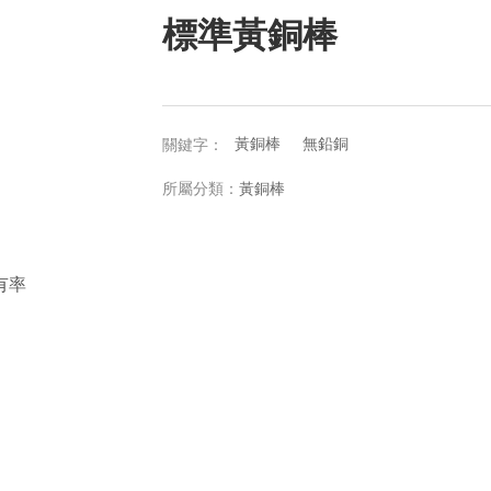
標準黃銅棒
黃銅棒
無鉛銅
關鍵字：
所屬分類：
黃銅棒
有率