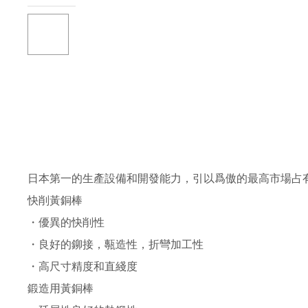
日本第一的生產設備和開發能力，引以爲傲的最高市場占
快削黃銅棒
・優異的快削性
・良好的鉚接，甎造性，折彎加工性
・高尺寸精度和直綫度
鍛造用黃銅棒